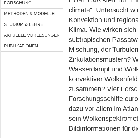
EUREC4A steht für "Eluc
FORSCHUNG
climate". Untersucht w
METHODEN & MODELLE
Konvektion und regional
STUDIUM & LEHRE
Klima. Wie wirken sic
AKTUELLE VORLESUNGEN
subtropischen Passatw
PUBLIKATIONEN
Mischung, der Turbulen
Zirkulationsmustern? W
Wasserdampf und Wolke
konvektiver Wolkenfeld
zusammen? Vier Forsch
Forschungsschiffe euro
dazu vor allem im Atla
sein Wolkenspektromete
Bildinformationen für d