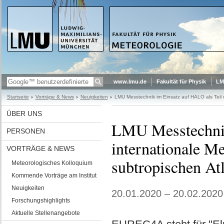
www.lmu.de
Fakultät für Physik
LM
Startseite
Vorträge & News
Neuigkeiten
LMU Messtechnik im Einsatz auf HALO als Teil
ÜBER UNS
LMU Messtechnik
PERSONEN
internationale
VORTRÄGE & NEWS
subtropischen Atl
Meteorologisches Kolloquium
Kommende Vorträge am Institut
Neuigkeiten
20.01.2020 – 20.02.2020
Forschungshighlights
Aktuelle Stellenangebote