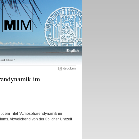
English
und Klima"
drucken
ärendynamik im
 mit dem Titel "Atmosphärendynamik im
ums. Abweichend von der üblicher Uhrzeit