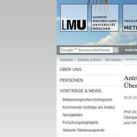
www.l
Startseite
Vorträge & News
Neuigkeiten
Antritt
ÜBER UNS
Antr
PERSONEN
Über
VORTRÄGE & NEWS
08.05.20
Meteorologisches Kolloquium
Kommende Vorträge am Institut
Prof. D
Neuigkeiten
Übergan
Forschungshighlights
und Ort
Aktuelle Stellenangebote