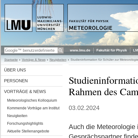
www.lmu.de
Fakultät für Physik
LM
Startseite
Vorträge & News
Neuigkeiten
Studieninformation für Schüler zur Meteorolo
ÜBER UNS
Studieninformati
PERSONEN
Rahmen des Cam
VORTRÄGE & NEWS
Meteorologisches Kolloquium
03.02.2024
Kommende Vorträge am Institut
Neuigkeiten
Forschungshighlights
Auch die Meteorologie
Aktuelle Stellenangebote
Gesprächspartner finde