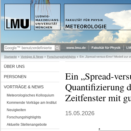
www.lmu.de
Fakultät für Physik
LM
Startseite
Vorträge & News
Forschungshighlights
Ein „Spread-versus-Error“-Modell zur 
ÜBER UNS
Ein „Spread-vers
PERSONEN
Quantifizierung d
VORTRÄGE & NEWS
Zeitfenster mit 
Meteorologisches Kolloquium
Kommende Vorträge am Institut
Neuigkeiten
15.05.2026
Forschungshighlights
Aktuelle Stellenangebote