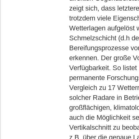
zeigt sich, dass letztere
trotzdem viele Eigensch
Wetterlagen aufgelöst 
Schmelzschicht (d.h d
Bereifungsprozesse von
erkennen. Der große Vort
Verfügbarkeit. So liste
permanente Forschungs
Vergleich zu 17 Wetter
solcher Radare in Betri
großflächigen, klimato
auch die Möglichkeit s
Vertikalschnitt zu beob
z.B. über die genaue La