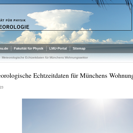
mu.de
Fakultät für Physik
LMU-Portal
Sitemap
Meteorologische Echtzeitdaten für Münchens Wohnungssektor
orologische Echtzeitdaten für Münchens Wohnung
23