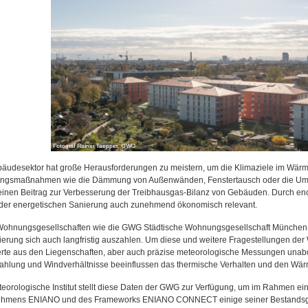
äudesektor hat große Herausforderungen zu meistern, um die Klimaziele im Wärm
ngsmaßnahmen wie die Dämmung von Außenwänden, Fenstertausch oder die Ums
 einen Beitrag zur Verbesserung der Treibhausgas-Bilanz von Gebäuden. Durch en
er energetischen Sanierung auch zunehmend ökonomisch relevant.
ohnungsgesellschaften wie die GWG Städtische Wohnungsgesellschaft München mb
ierung sich auch langfristig auszahlen. Um diese und weitere Fragestellungen d
te aus den Liegenschaften, aber auch präzise meteorologische Messungen unabdin
rahlung und Windverhältnisse beeinflussen das thermische Verhalten und den W
eorologische Institut stellt diese Daten der GWG zur Verfügung, um im Rahmen eine
hmens ENIANO und des Frameworks ENIANO CONNECT einige seiner Bestandsgebä